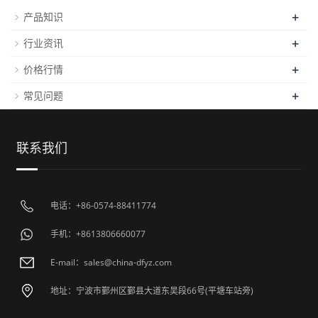
+
产品知识
+
行业资讯
+
价格行情
+
常见问题
联系我们
电话：+86-0574-88411774
手机：+8613806660077
E-mail：sales@china-dfyz.com
地址：宁波市鄞州区鄞县大道东吴段66号(平塘车站旁)