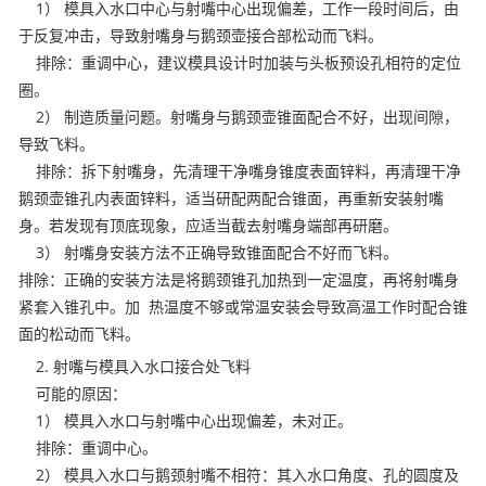
1） 模具入水口中心与射嘴中心出现偏差，工作一段时间后，由
于反复冲击，导致射嘴身与鹅颈壶接合部松动而飞料。
排除：重调中心，建议模具设计时加装与头板预设孔相符的定位
圈。
2） 制造质量问题。射嘴身与鹅颈壶锥面配合不好，出现间隙，
导致飞料。
排除：拆下射嘴身，先清理干净嘴身锥度表面锌料，再清理干净
鹅颈壶锥孔内表面锌料，适当研配两配合锥面，再重新安装射嘴
身。若发现有顶底现象，应适当截去射嘴身端部再研磨。
3） 射嘴身安装方法不正确导致锥面配合不好而飞料。
排除：正确的安装方法是将鹅颈锥孔加热到一定温度，再将射嘴身
紧套入锥孔中。加 热温度不够或常温安装会导致高温工作时配合锥
面的松动而飞料。
2. 射嘴与模具入水口接合处飞料
可能的原因：
1） 模具入水口与射嘴中心出现偏差，未对正。
排除：重调中心。
2） 模具入水口与鹅颈射嘴不相符：其入水口角度、孔的圆度及