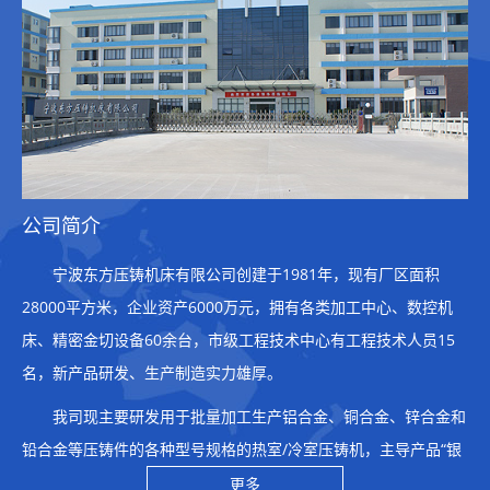
公司简介
宁波东方压铸机床有限公司创建于1981年，现有厂区面积
28000平方米，企业资产6000万元，拥有各类加工中心、数控机
床、精密金切设备60余台，市级工程技术中心有工程技术人员15
名，新产品研发、生产制造实力雄厚。
我司现主要研发用于批量加工生产铝合金、铜合金、锌合金和
铅合金等压铸件的各种型号规格的热室/冷室压铸机，主导产品“银
山牌”压铸机自1995年荣获宁波市名牌产品称号以来，已发展到两
更多