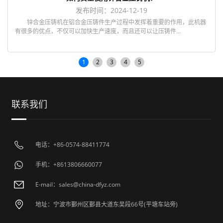
发布时间：2024-12-19
锌合金压铸机在铝合金压铸件生产过程中发挥着重要的作用，此机器
有很多的优点，不仅可以加快生产速度，而且还可以让压铸件...
1
2
3
4
5
联系我们
电话：+86-0574-88411774
手机：+8613806660077
E-mail：sales@china-dfyz.com
地址：宁波市鄞州区鄞县大道东吴段66号(平塘车站旁)