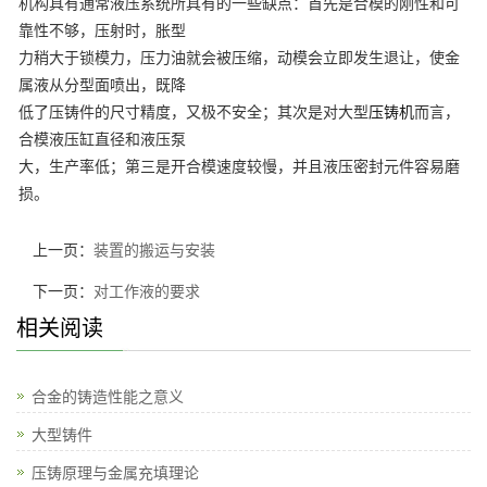
机构具有通常液压系统所具有的一些缺点：首先是合模的刚性和可
靠性不够，压射时，胀型
力稍大于锁模力，压力油就会被压缩，动模会立即发生退让，使金
属液从分型面喷出，既降
低了压铸件的尺寸精度，又极不安全；其次是对大型
压铸机
而言，
合模液压缸直径和液压泵
大，生产率低；第三是开合模速度较慢，并且液压密封元件容易磨
损。
上一页：
装置的搬运与安装
下一页：
对工作液的要求
相关阅读
合金的铸造性能之意义
大型铸件
压铸原理与金属充填理论